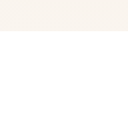
🎥 游戏简介
《刀剑江湖路》是一款武侠RPG，传统武侠剧情混合沙盒内
容，体验横版即时战斗。玩家扮演一名寻常少年，陷入江湖
武林的血雨腥风，在纷争中成就侠名，搅动天下大势，成为
万人敬仰的大侠。》》》订阅创意工坊热门MOD体验倍
增！