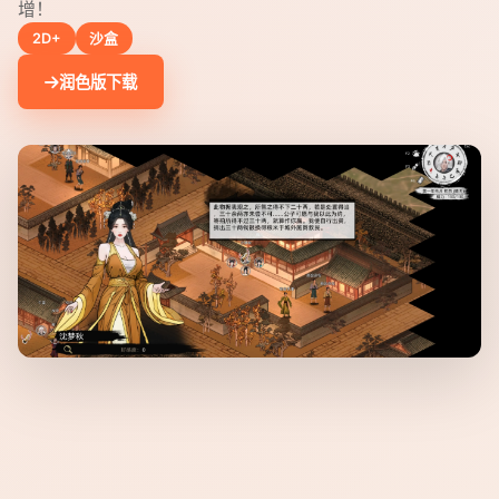
增！
2D+
沙盒
润色版下载