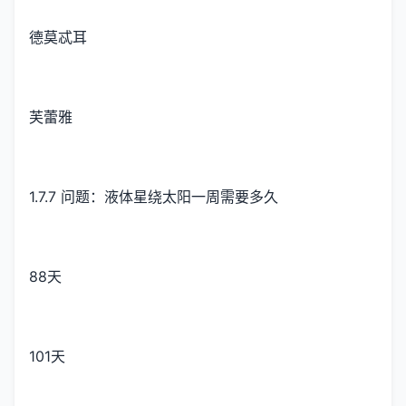
德莫忒耳
芙蕾雅
1.7.7 问题：液体星绕太阳一周需要多久
88天
101天