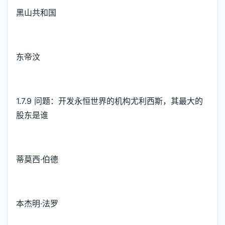
黑山共和国
东帝汶
1.7.9 问题：开发永恒世界的机构尤利西斯，其最大的
股东是谁
蒂莫西·伯德
本杰明·法罗