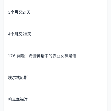
3个月又21天
4个月又28天
1.7.6 问题：希腊神话中的农业女神是谁
埃尔忒尼斯
帕耳塞福涅