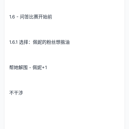
1.6 - 问答比赛开始前
1.6.1 选择：佩妮的粉丝想揩油
帮她解围 - 佩妮+1
不干涉