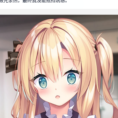
眼光亲热，最终我没能抵挡诱惑。