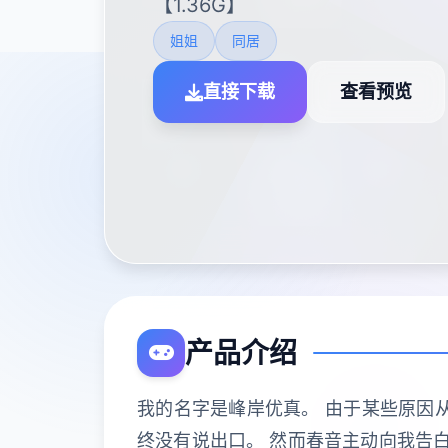
【1.36G】
姐姐
同居
直接下载
查看预览
产品介绍
我的名字是峰岸优真。 由于某些原因
终没有说出口。 然而春音主动向我告