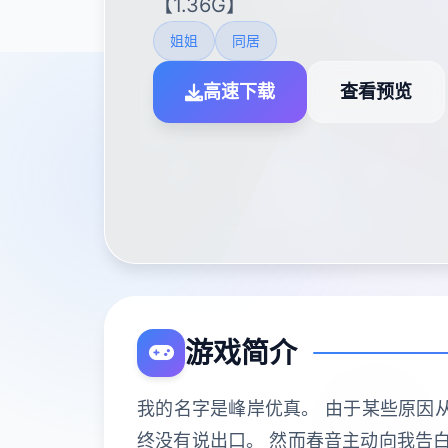
【1.36G】
姐姐
同居
高速下载
查看预览
游戏简介
我的名字是峰岸优真。 由于某些原因
终没有说出口。 然而春音主动向我告