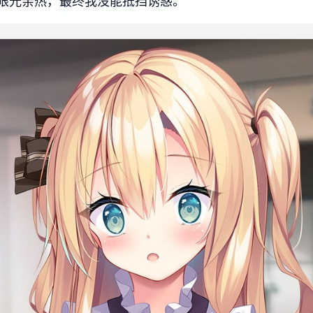
眼光亲热，最终我没能抵挡诱惑。