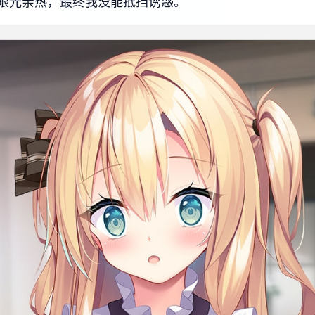
眼光亲热，最终我没能抵挡诱惑。