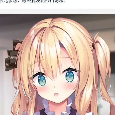
眼光亲热，最终我没能抵挡诱惑。