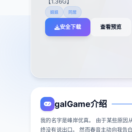
【1.36G】
姐姐
同居
安全下载
查看预览
galGame介绍
我的名字是峰岸优真。 由于某些原因
终没有说出口。 然而春音主动向我告