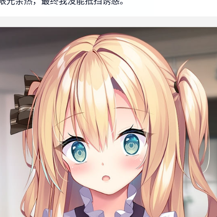
眼光亲热，最终我没能抵挡诱惑。