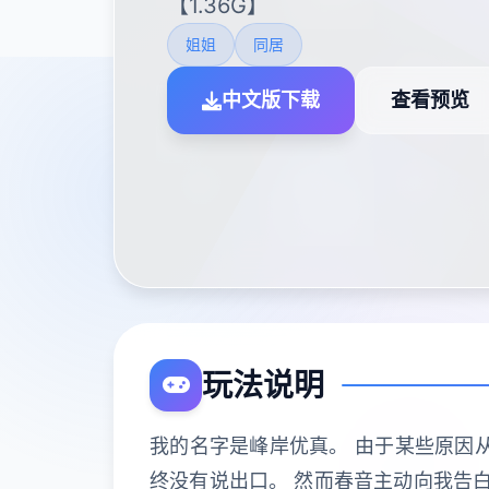
【1.36G】
姐姐
同居
中文版下载
查看预览
玩法说明
我的名字是峰岸优真。 由于某些原因
终没有说出口。 然而春音主动向我告