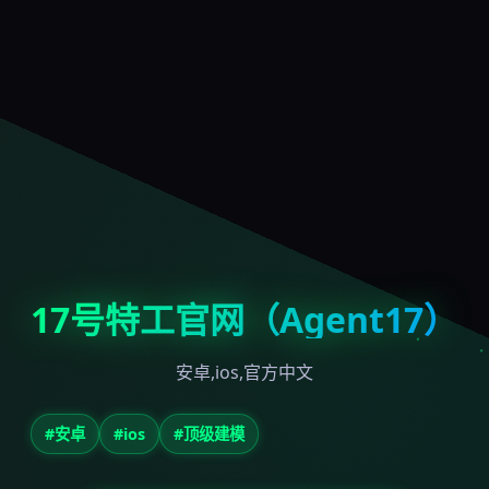
17号特工官网（Agent17）
安卓,ios,官方中文
#安卓
#ios
#顶级建模