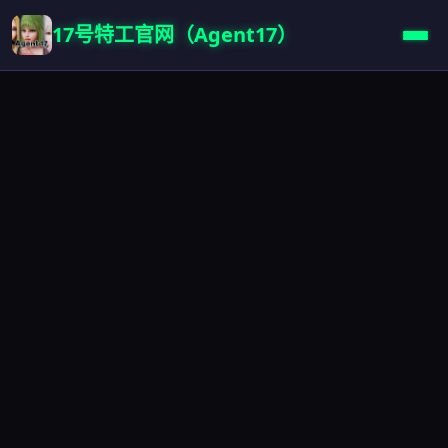
17号特工官网（Agent17）